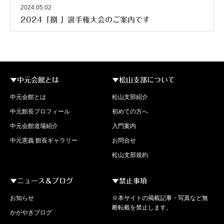
2024.05.02
2024「捌 」選手権大会のご案内です
▼中元会館とは
▼松山支部について
中元会館とは
松山支部紹介
中元館長プロフィール
初めての方へ
中元会館道場紹介
入門案内
中元憲義 館長ギャラリー
お問合せ
松山支部規約
▼ニュース＆ブログ
▼禁止事項
お知らせ
※本サイトの掲載記事・写真など無
断転載を禁止します。
かがやきブログ