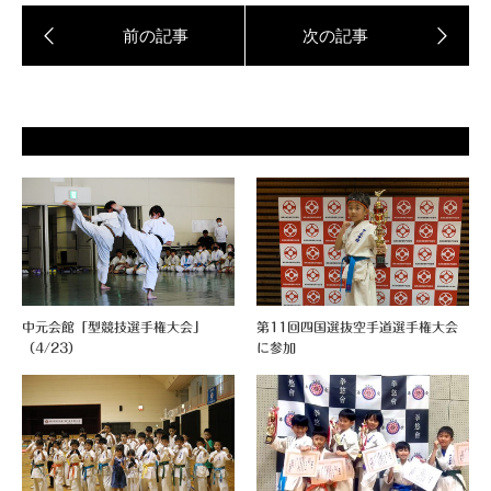
中元会館「型競技選手権大会」
第11回四国選抜空手道選手権大会
（4/23）
に参加