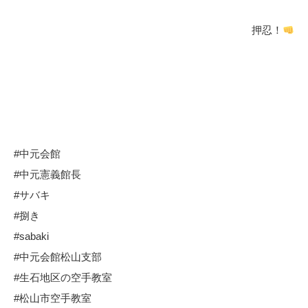
押忍！
#中元会館
#中元憲義館長
#サバキ
#捌き
#sabaki
#中元会館松山支部
#生石地区の空手教室
#松山市空手教室