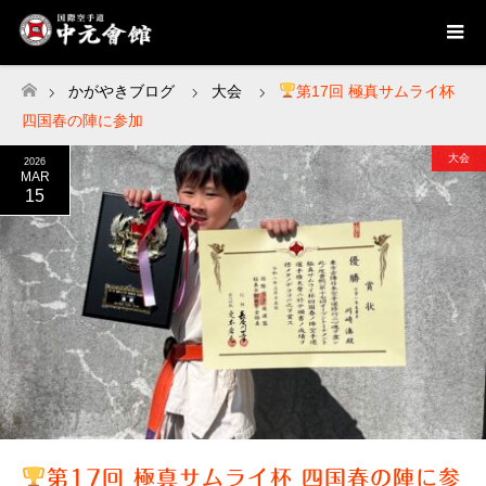
かがやきブログ
大会
第17回 極真サムライ杯
ホーム
四国春の陣に参加
大会
2026
MAR
15
第17回 極真サムライ杯 四国春の陣に参