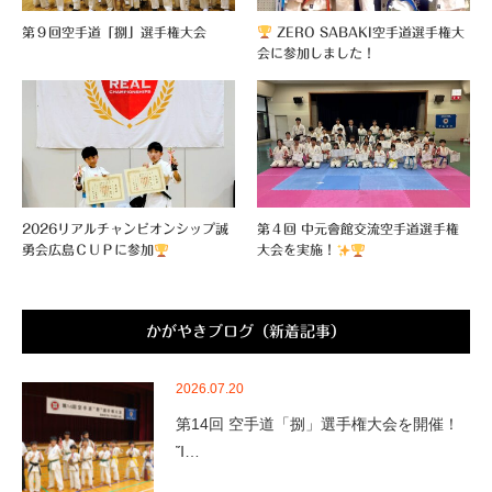
第９回空手道「捌」選手権大会
ZERO SABAKI空手道選手権大
会に参加しました！
2026リアルチャンピオンシップ誠
第４回 中元會館交流空手道選手権
勇会広島ＣＵＰに参加
大会を実施！
かがやきブログ（新着記事）
2026.07.20
第14回 空手道「捌」選手権大会を開催！
Ἴ…