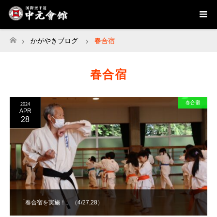
かがやきブログ
春合宿
ホーム
春合宿
春合宿
2024
APR
28
「春合宿を実施！」（4/27,28）