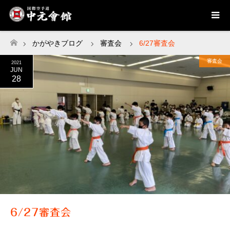
かがやきブログ
審査会
6/27審査会
ホーム
審査会
2021
JUN
28
6/27審査会