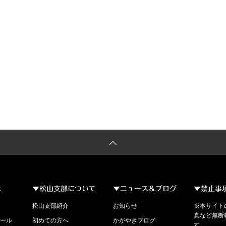
は
▼松山支部について
▼ニュース＆ブログ
▼禁止事
松山支部紹介
お知らせ
※本サイト
真など無断
ール
初めての方へ
かがやきブログ
す。