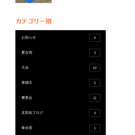
カテゴリー別
お知らせ
6
夏合宿
3
大会
62
寒稽古
5
審査会
11
支部長ブログ
3
春合宿
1