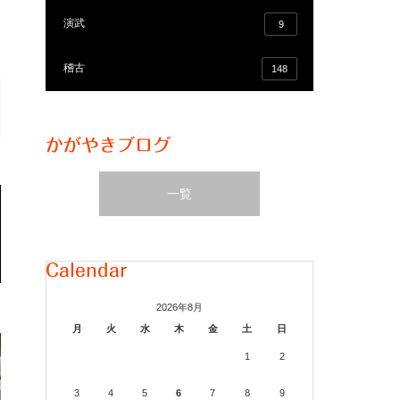
演武
9
稽古
148
かがやきブログ
一覧
Calendar
2026年8月
月
火
水
木
金
土
日
1
2
3
4
5
6
7
8
9