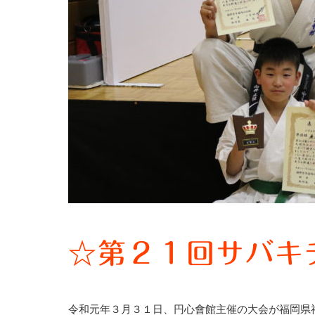
☆第２１回サバキ
令和元年３月３１日、円心會館主催の大会が福岡県