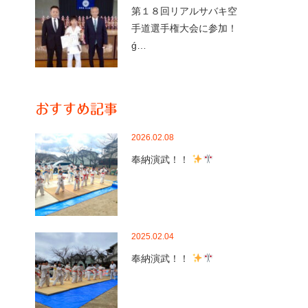
第１８回リアルサバキ空
手道選手権大会に参加！
ǵ…
おすすめ記事
2026.02.08
奉納演武！！
2025.02.04
奉納演武！！