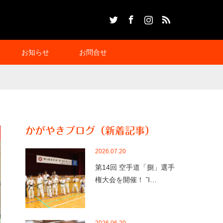
Twitter
Facebook
Instagram
RSS
お知らせ
お問合せ
かがやきブログ（新着記事）
2026.07.20
第14回 空手道「捌」選手
権大会を開催！ Ἴ…