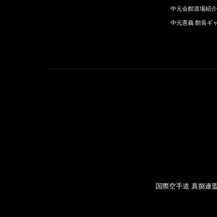
中元会館道場紹介
中元憲義 館長ギ
国際空手道 真捌連盟