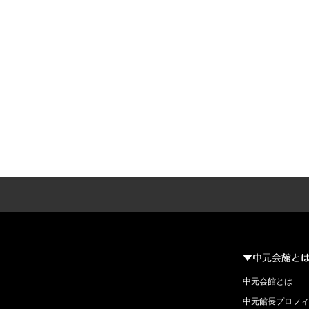
▼中元会館と
中元会館とは
中元館長プロフィ