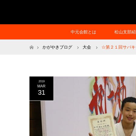
中元会館とは
松山支部紹
ホーム
かがやきブログ
大会
☆第２１回サバキ
2019
MAR
31