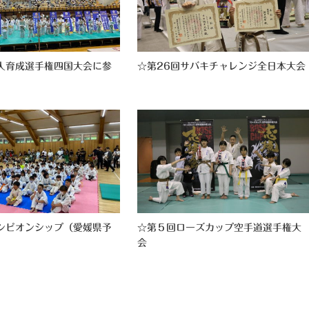
人育成選手権四国大会に参
☆第26回サバキチャレンジ全日本大会
ンピオンシップ（愛媛県予
☆第５回ローズカップ空手道選手権大
会