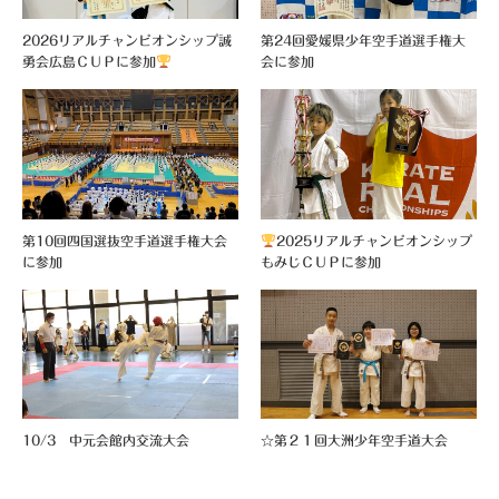
2026リアルチャンピオンシップ誠
第24回愛媛県少年空手道選手権大
勇会広島ＣＵＰに参加
会に参加
第10回四国選抜空手道選手権大会
2025リアルチャンピオンシップ
に参加
もみじＣＵＰに参加
10/3 中元会館内交流大会
☆第２１回大洲少年空手道大会