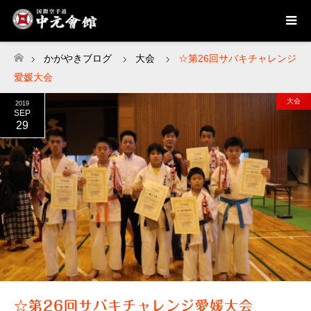
かがやきブログ
大会
☆第26回サバキチャレンジ
ホーム
愛媛大会
大会
2019
SEP
29
☆第26回サバキチャレンジ愛媛大会