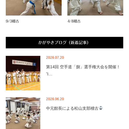
9/3稽古
4/8稽古
かがやきブログ（新着記事）
2026.07.20
第14回 空手道「捌」選手権大会を開催！
Ἴ…
2026.06.20
中元館長による松山支部稽古