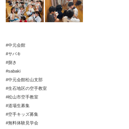
#中元会館
#サバキ
#捌き
#sabaki
#中元会館松山支部
#生石地区の空手教室
#松山市空手教室
#道場生募集
#空手キッズ募集
#無料体験見学会