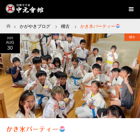
かがやきブログ
稽古
かき氷パーティー
ホーム
稽古
2025
AUG
30
かき氷パーティー