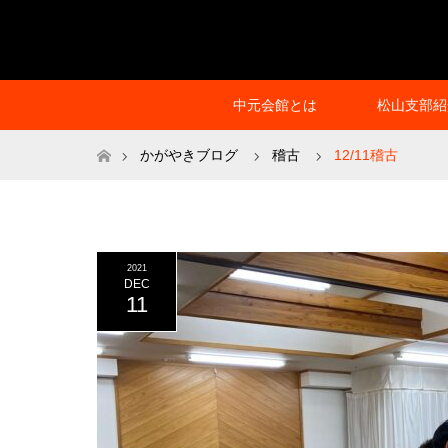
中元会館とは
松山支部紹
ホーム
かがやきブログ
稽古
12/11稽古
2021
DEC
11