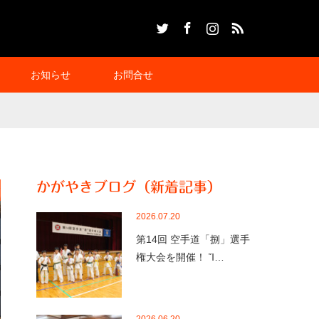
Twitter
Facebook
Instagram
RSS
お知らせ
お問合せ
かがやきブログ（新着記事）
2026.07.20
第14回 空手道「捌」選手
権大会を開催！ Ἴ…