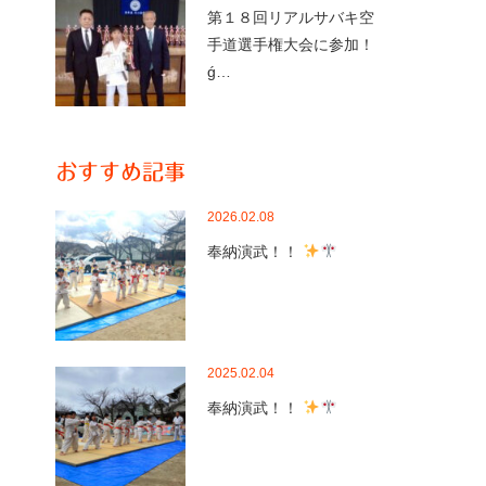
第１８回リアルサバキ空
手道選手権大会に参加！
ǵ…
おすすめ記事
2026.02.08
奉納演武！！
2025.02.04
奉納演武！！