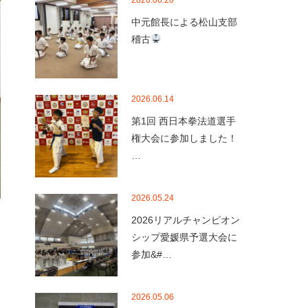
2026.06.20
中元館長による松山支部
稽古
2026.06.14
第1回 西日本拳法道選手
権大会に参加しました！
…
2026.05.24
2026リアルチャンピオン
シップ愛媛県予選大会に
参加&#…
2026.05.06