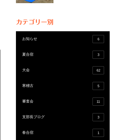
カテゴリー別
お知らせ
6
夏合宿
3
大会
62
寒稽古
5
審査会
11
支部長ブログ
3
春合宿
1