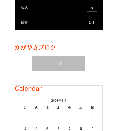
演武
9
稽古
148
かがやきブログ
一覧
Calendar
2026年8月
月
火
水
木
金
土
日
1
2
3
4
5
6
7
8
9