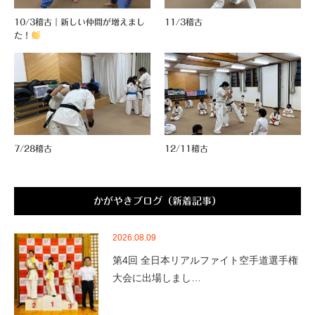
10/3稽古｜新しい仲間が増えまし
11/3稽古
た！
7/28稽古
12/11稽古
かがやきブログ（新着記事）
2026.08.09
第4回 全日本リアルファイト空手道選手権
大会に出場しまし…