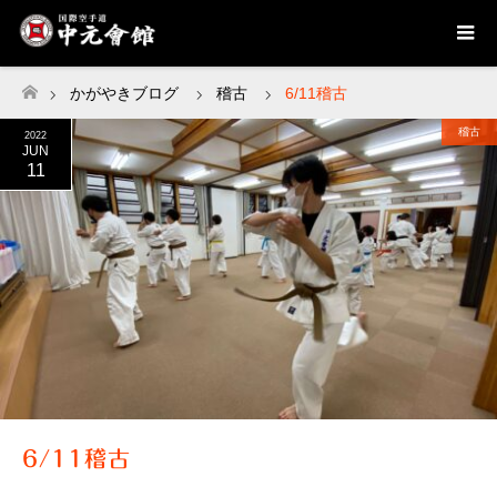
かがやきブログ
稽古
6/11稽古
ホーム
稽古
2022
JUN
11
6/11稽古