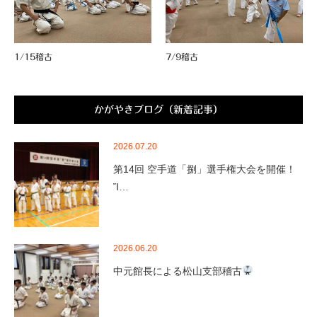
1/15稽古
7/9稽古
かがやきブログ（新着記事）
2026.07.20
第14回 空手道「捌」選手権大会を開催！
Ἴ…
2026.06.20
中元館長による松山支部稽古