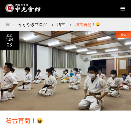
かがやきブログ
稽古
稽古再開！
ホーム
稽古
2020
JUN
03
稽古再開！