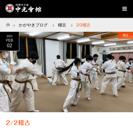
かがやきブログ
稽古
2/2稽古
ホーム
稽古
2022
FEB
02
2/2稽古