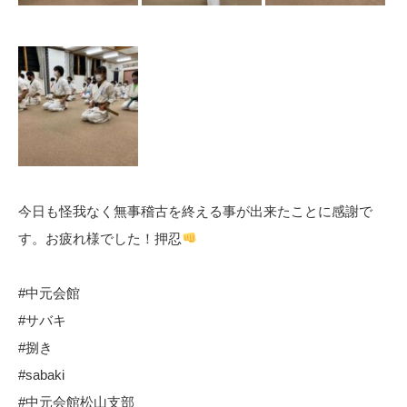
今日も怪我なく無事稽古を終える事が出来たことに感謝で
す。お疲れ様でした！押忍
#中元会館
#サバキ
#捌き
#sabaki
#中元会館松山支部