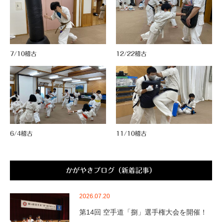
7/10稽古
12/22稽古
6/4稽古
11/10稽古
かがやきブログ（新着記事）
2026.07.20
第14回 空手道「捌」選手権大会を開催！